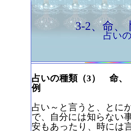
3-2、命
占い
占いの種類（3） 命、
例
占い～と言うと、とに
で、自分には知らない
安もあったり、時には