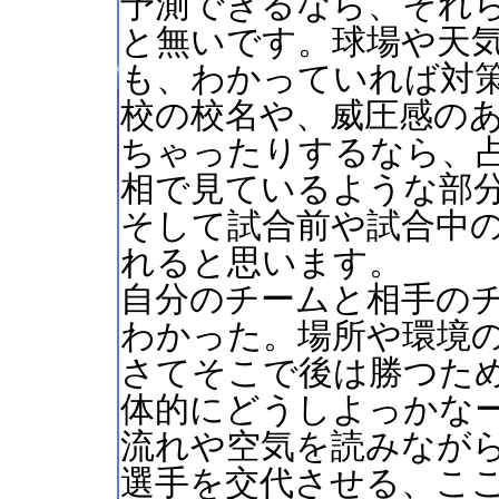
予測できるなら、それ
と無いです。球場や天
も、わかっていれば対
校の校名や、威圧感の
ちゃったりするなら、
相で見ているような部
そして試合前や試合中
れると思います。
自分のチームと相手の
わかった。場所や環境
さてそこで後は勝つた
体的にどうしよっかな
流れや空気を読みなが
選手を交代させる、こ