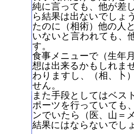
純に言っても、他が差
ら結果は出ないでしょ
たのに（相術）他の人
いないと言われても、
す。
食事メニューで（生年
想は出来るかもしれま
わりますし、（相、卜
せん。
また手段としてはベス
ポーツを行っていても
ンでいたら（医、山＝
結果にはならないでし