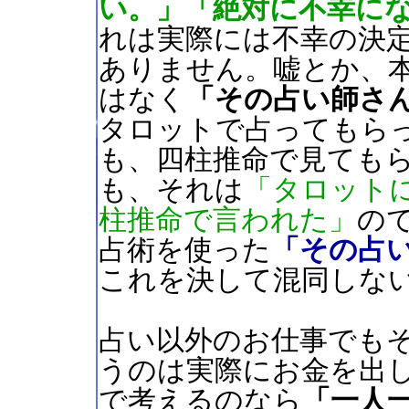
い。」「絶対に不幸に
れは実際には不幸の決
ありません。嘘とか、
はなく
「その占い師さ
タロットで占ってもら
も、四柱推命で見ても
も、それは
「タロット
柱推命で言われた」
の
占術を使った
「その占
これを決して混同しな
占い以外のお仕事でも
うのは実際にお金を出
で考えるのなら
「一人