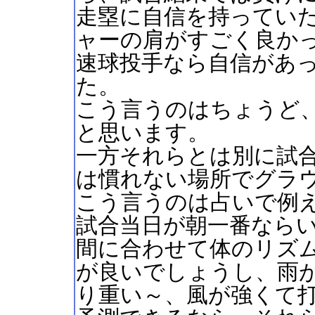
走塁に自信を持ってい
ャーの肩がすごく良か
速球投手なら自信があ
た。
こう言うのはちょうど
と思います。
一方それらとは別に試
は慣れない場所でグラ
こう言うのは占いで例
試合当日が朝一番なら
間に合わせて体のリズ
が良いでしょうし、雨
り重い～、風が強くて