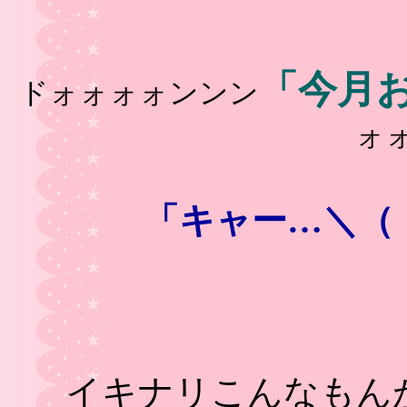
「今月
ドォォォォンンン
ォ
「キャー…＼（
イキナリこんなもん