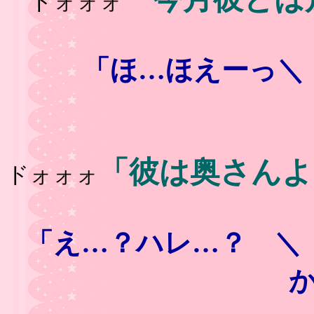
ドォォォ
「ほ…ほえーっ＼
「彼は奥さんよ
ドォォォ
「え…？ハレ…？ ＼